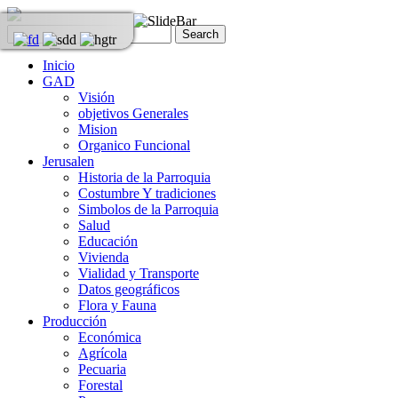
Inicio
GAD
Visión
objetivos Generales
Mision
Organico Funcional
Jerusalen
Historia de la Parroquia
Costumbre Y tradiciones
Simbolos de la Parroquia
Salud
Educación
Vivienda
Vialidad y Transporte
Datos geográficos
Flora y Fauna
Producción
Económica
Agrícola
Pecuaria
Forestal